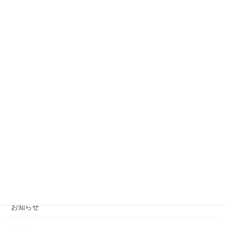
姿勢変化⑩－腰椎すべり症（62歳 女性）
2021年9月11日
姿勢変化⑨－腰椎椎間板ヘルニア（63歳 男性）
2021年9月10日
姿勢変化⑧－腰痛（12歳 男性）
2021年9月10日
カテゴリー
お知らせ