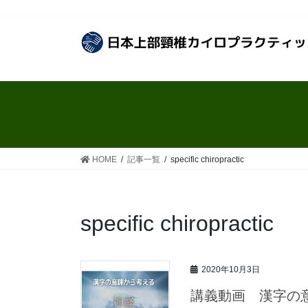
コ
ナ
ン
ビ
テ
ゲ
ン
ー
ツ
シ
へ
ョ
ス
ン
キ
に
ッ
移
プ
動
HOME
記事一覧
specific chiropractic
specific chiropractic
2020年10月3日
講義動画 漢字の