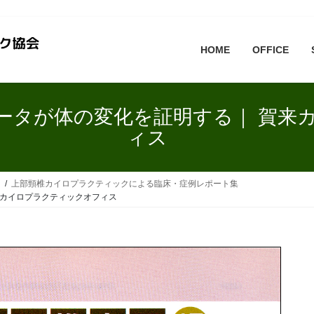
HOME
OFFICE
ータが体の変化を証明する｜ 賀来
ィス
て
上部頸椎カイロプラクティックによる臨床・症例レポート集
来カイロプラクティックオフィス