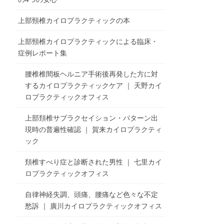
上部頸椎カイロプラクティックの本
上部頸椎カイロプラクティックによる臨床・
症例レポート集
腰椎椎間板ヘルニア手術後再発した方に対
するカイロプラクティックケア ｜ 天野カイ
ロプラクティックオフィス
上部頚椎サブラクセイション・パターン出
現時の普遍性確認 ｜ 賀来カイロプラクティ
ック
頚椎すべり症と診断された男性 ｜ 七里カイ
ロプラクティックオフィス
自律神経失調、頭痛、腰痛など色々な不定
愁訴 ｜ 廣川カイロプラクティックオフィス