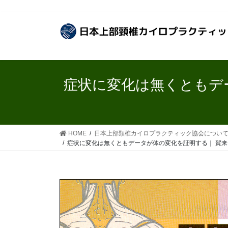
コ
ナ
ン
ビ
テ
ゲ
ン
ー
ツ
シ
へ
ョ
ス
ン
症状に変化は無くともデ
キ
に
ッ
移
プ
動
HOME
日本上部頸椎カイロプラクティック協会につい
症状に変化は無くともデータが体の変化を証明する｜ 賀