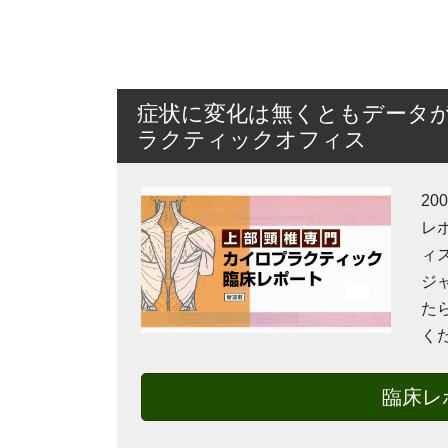
症状に変化は無くともデータが
ラクティックオフィス
2
レ
ィ
ジ
た
く
臨床レ