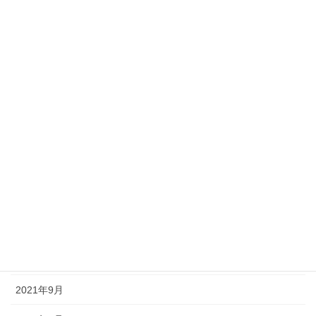
姿勢変化⑧－腰痛（12歳 男性）
2021年9月10日
カテゴリー
お知らせ
体験談
姿勢の変化
アーカイブ
2023年10月
2021年9月